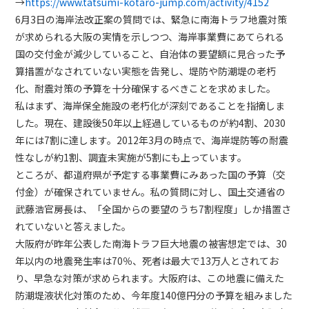
→
https://www.tatsumi-kotaro-jump.com/activity/4152
6月3日の海岸法改正案の質問では、緊急に南海トラフ地震対策
が求められる大阪の実情を示しつつ、海岸事業費にあてられる
国の交付金が減少していること、自治体の要望額に見合った予
算措置がなされていない実態を告発し、堤防や防潮堤の老朽
化、耐震対策の予算を十分確保するべきことを求めました。
私はまず、海岸保全施設の老朽化が深刻であることを指摘しま
した。現在、建設後50年以上経過しているものが約4割、2030
年には7割に達します。2012年3月の時点で、海岸堤防等の耐震
性なしが約1割、調査未実施が5割にも上っています。
ところが、都道府県が予定する事業費にみあった国の予算（交
付金）が確保されていません。私の質問に対し、国土交通省の
武藤浩官房長は、「全国からの要望のうち7割程度」しか措置さ
れていないと答えました。
大阪府が昨年公表した南海トラフ巨大地震の被害想定では、30
年以内の地震発生率は70％、死者は最大で13万人とされてお
り、早急な対策が求められます。大阪府は、この地震に備えた
防潮堤液状化対策のため、今年度140億円分の予算を組みました