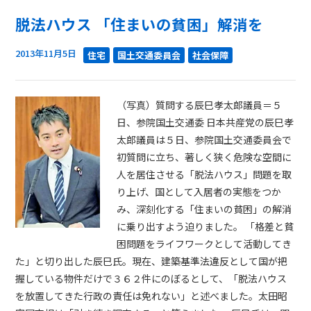
脱法ハウス 「住まいの貧困」解消を
2013年11月5日
住宅
国土交通委員会
社会保障
（写真）質問する辰巳孝太郎議員＝５
日、参院国土交通委 日本共産党の辰巳孝
太郎議員は５日、参院国土交通委員会で
初質問に立ち、著しく狭く危険な空間に
人を居住させる「脱法ハウス」問題を取
り上げ、国として入居者の実態をつか
み、深刻化する「住まいの貧困」の解消
に乗り出すよう迫りました。 「格差と貧
困問題をライフワークとして活動してき
た」と切り出した辰巳氏。現在、建築基準法違反として国が把
握している物件だけで３６２件にのぼるとして、「脱法ハウス
を放置してきた行政の責任は免れない」と述べました。太田昭