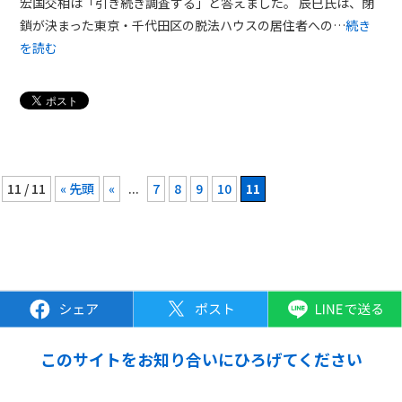
宏国交相は「引き続き調査する」と答えました。 辰巳氏は、閉
鎖が決まった東京・千代田区の脱法ハウスの居住者への…
続き
を読む
11 / 11
« 先頭
«
...
7
8
9
10
11
このサイトをお知り合いにひろげてください