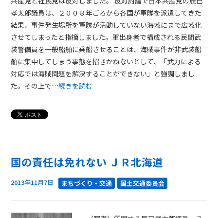
共産党と社民党は反対しました。 反対討論で日本共産党の辰巳
孝太郎議員は、２００８年ごろから各国が軍隊を派遣してきた
結果、事件発生場所を軍隊が活動していない海域にまで広域化
させてしまったと指摘しました。軍出身者で構成される民間武
装警備員を一般船舶に乗船させることは、海賊事件が非武装船
舶に集中してしまう事態を招きかねないとして、「武力による
対応では海賊問題を解決することができない」と強調しまし
た。その上で…
続きを読む
国の責任は免れない ＪＲ北海道
2013年11月7日
まちづくり・交通
国土交通委員会