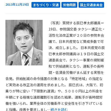
2013年11月19日
まちづくり・交通
労働問題
国土交通委員会
（写真）質問する辰巳孝太郎議員＝
19日、参院国交委 タクシー適正化・
活性化法改正案が２０日の参院本会
議で、日本共産党など賛成多数で可
決、成立しました。 日本共産党の辰
巳孝太郎参院議員は１９日の国土交
通委員会で、タクシー事業の規制緩
和で供給過剰となり、運転手の長時
間・低賃金労働がまん延する実態を
告発。供給削減の命令措置の対象となる「特定地域」の指定な
ど実効ある改正法の運用を求めました。 辰巳氏は、大阪で、初
乗りが特に安い「下限割れ運賃」や、５０００円以上の料金を
半額にする極端な遠距離割引を認めた結果、運転手が長時間労
働を強いられ、業界全体の労働条件と安全性を引き下げている
と指摘。改善を要求しまし…
続きを読む