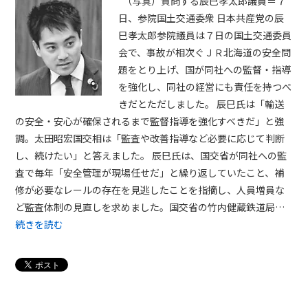
（写真）質問する辰巳孝太郎議員＝７
日、参院国土交通委衆 日本共産党の辰
巳孝太郎参院議員は７日の国土交通委員
会で、事故が相次ぐＪＲ北海道の安全問
題をとり上げ、国が同社への監督・指導
を強化し、同社の経営にも責任を持つべ
きだとただしました。 辰巳氏は「輸送
の安全・安心が確保されるまで監督指導を強化すべきだ」と強
調。太田昭宏国交相は「監査や改善指導など必要に応じて判断
し、続けたい」と答えました。 辰巳氏は、国交省が同社への監
査で毎年「安全管理が現場任せだ」と繰り返していたこと、補
修が必要なレールの存在を見逃したことを指摘し、人員増員な
ど監査体制の見直しを求めました。国交省の竹内健蔵鉄道局…
続きを読む